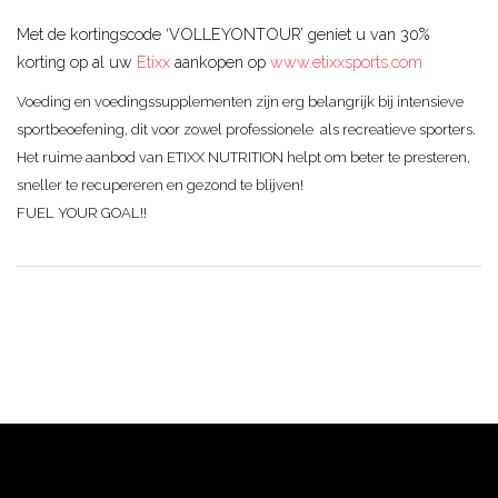
Met de kortingscode ‘VOLLEYONTOUR’ geniet u van 30%
korting op al uw
Etixx
aankopen op
www.etixxsports.com
Voeding en voedingssupplementen zijn erg belangrijk bij intensieve
sportbeoefening, dit voor zowel professionele als recreatieve sporters.
Het ruime aanbod van ETIXX NUTRITION helpt om beter te presteren,
sneller te recupereren en gezond te blijven!
FUEL YOUR GOAL!!