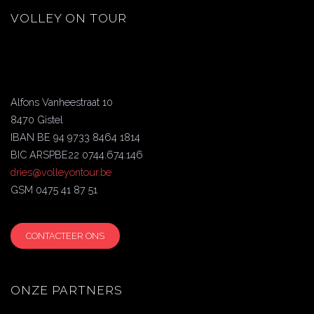
VOLLEY ON TOUR
Alfons Vanheestraat 10
8470 Gistel
IBAN BE 94 9733 8464 1814
BIC ARSPBE22 0744.674.146
dries@volleyontour.be
GSM 0475 41 87 51
CONTACTEER ONS
ONZE PARTNERS