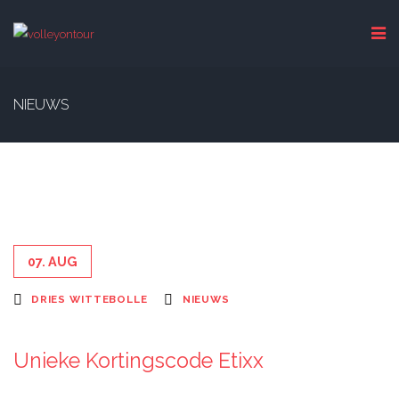
NIEUWS
07. AUG
DRIES WITTEBOLLE
NIEUWS
Unieke Kortingscode Etixx