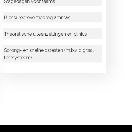
Stagedagen voor teams
Blessurepreventieprogramma’s
Theoretische uiteenzettingen en clinics
Sprong- en snelheidstesten (m.b.v. digitaal
testsysteem)