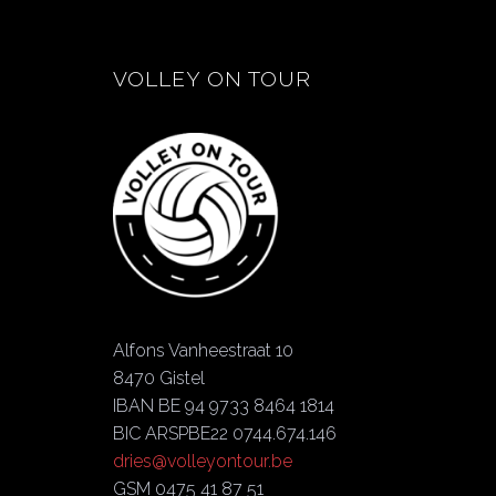
VOLLEY ON TOUR
Alfons Vanheestraat 10
8470 Gistel
IBAN BE 94 9733 8464 1814
BIC ARSPBE22 0744.674.146
dries@volleyontour.be
GSM 0475 41 87 51