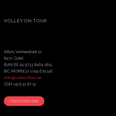
VOLLEY ON TOUR
Alfons Vanheestraat 10
8470 Gistel
IBAN BE 94 9733 8464 1814
BIC ARSPBE22 0744.674.146
dries@volleyontour.be
GSM 0475 41 87 51
CONTACTEER ONS