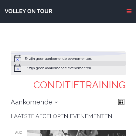
Er zijn geen aankomende evenementen.
Er zijn geen aankomende evenementen.
CONDITIETRAINING
WEE
EVE
Aankomende
Lijst
NAVI
WEE
Selecteer
NAVI
LAATSTE AFGELOPEN EVENEMENTEN
een
datum.
AUG