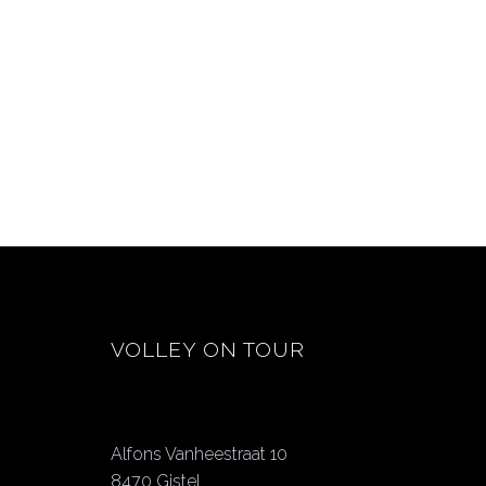
VOLLEY ON TOUR
Alfons Vanheestraat 10
8470 Gistel