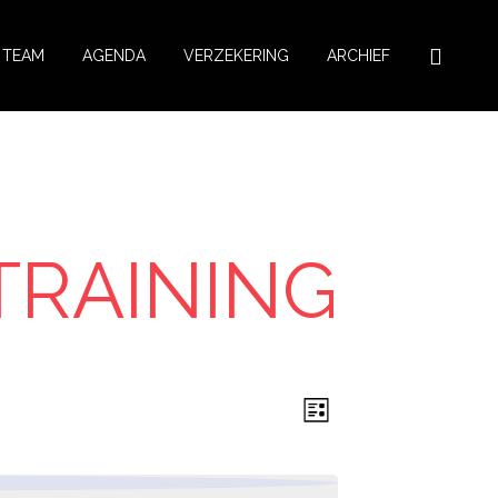
TEAM
AGENDA
VERZEKERING
ARCHIEF
TRAINING
WEERG
EVENEMENT
Lijst
WEERGAVEN
NAVIGA
NAVIGATIE