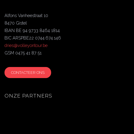
Alfons Vanheestraat 10
8470 Gistel
IBAN BE 94 9733 8464 1814
BIC ARSPBE22 0744.674.146
dries@volleyontour.be
GSM 0475 41 87 51
CONTACTEER ONS
ONZE PARTNERS