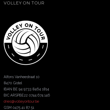
VOLLEY ON TOUR
Alfons Vanheestraat 10
8470 Gistel
IBAN BE 94 9733 8464 1814
BIC ARSPBE22 0744.674.146
dries@volleyontour.be
GSM 0475 41 87 51