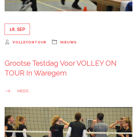
18. SEP
VOLLEYONTOUR
NIEUWS
Grootse Testdag Voor VOLLEY ON
TOUR In Waregem
MEER…