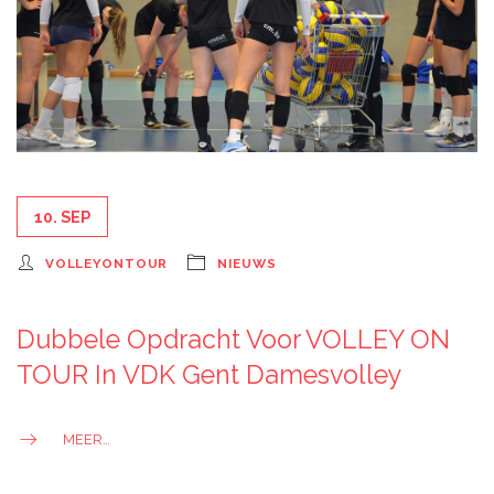
10. SEP
VOLLEYONTOUR
NIEUWS
Dubbele Opdracht Voor VOLLEY ON
TOUR In VDK Gent Damesvolley
MEER…