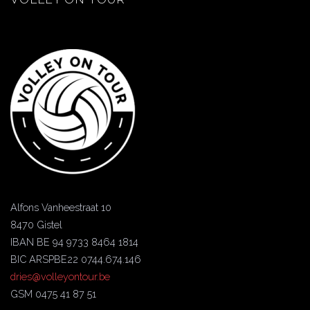
Alfons Vanheestraat 10
8470 Gistel
IBAN BE 94 9733 8464 1814
BIC ARSPBE22 0744.674.146
dries@volleyontour.be
GSM 0475 41 87 51