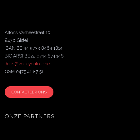
Alfons Vanheestraat 10
8470 Gistel
IBAN BE 94 9733 8464 1814
BIC ARSPBE22 0744.674.146
dries@volleyontour.be
GSM 0475 41 87 51
CONTACTEER ONS
ONZE PARTNERS