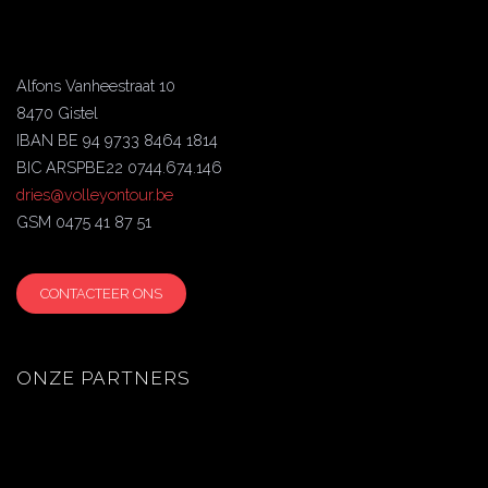
Alfons Vanheestraat 10
8470 Gistel
IBAN BE 94 9733 8464 1814
BIC ARSPBE22 0744.674.146
dries@volleyontour.be
GSM 0475 41 87 51
CONTACTEER ONS
ONZE PARTNERS