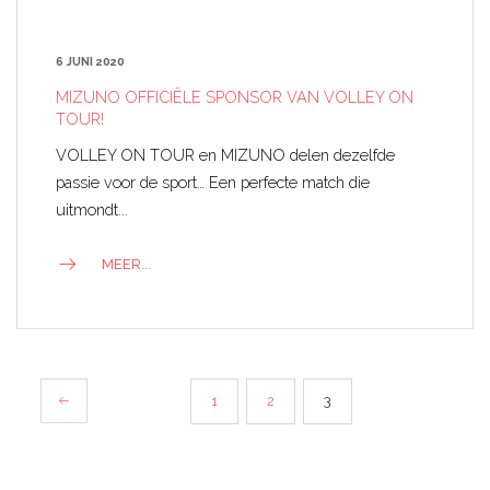
6 JUNI 2020
MIZUNO OFFICIËLE SPONSOR VAN VOLLEY ON
TOUR!
VOLLEY ON TOUR en MIZUNO delen dezelfde
passie voor de sport… Een perfecte match die
uitmondt...
MEER...
BERICHTNAVIGATIE
1
2
3