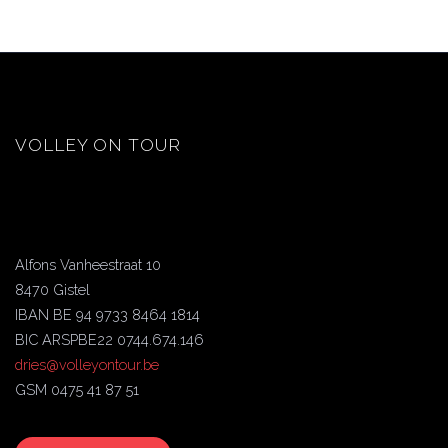
VOLLEY ON TOUR
Alfons Vanheestraat 10
8470 Gistel
IBAN BE 94 9733 8464 1814
BIC ARSPBE22 0744.674.146
dries@volleyontour.be
GSM 0475 41 87 51